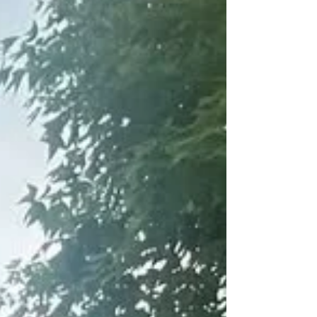
有父母會選擇做宗教儀式俾小天使 除咗以往我哋介
紹過嘅 #道教打齋 儀式 今次個案就選擇咗 #佛教儀
式 請 #法師誦經 希望讓小baby離苦得樂