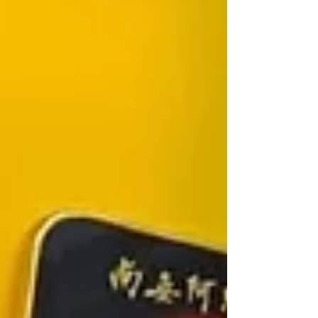
喺小天使盒仔佈置方面可以再努力啲 俾小天使一張
好cozy嘅床仔 所以就入手左一啲靚靚嘅布 喱士 同花
邊 同埋再有義工車咗啲靚靚枕頭仔俾我哋 希望小天
使 有尊嚴地 去第二個國度 繼續做一個開心嘅Baby