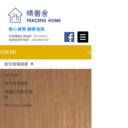
善心循環 關愛無限
慈善機構註冊編號 : 91/15414
​殮葬商牌照號碼：2462800158
近期活動
胎兒殯儀個案
All Posts
胎兒殯儀個案
殯儀生死教育講
座
Me Time Garden