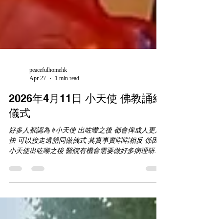
peacefulhomehk
Apr 27
1 min read
2026年4月11日 小天使 佛教誦經
儀式
好多人都認為 #小天使 出咗嚟之後 都會俾成人更加
快 可以接走遺體同做儀式￼ 其實事實啱啱相反 係因為
小天使出咗嚟之後 醫院有機會需要做好多病理研究
有時仲需要有解剖嘅程序 所以好多時候都起碼要一
至到兩個月先可以接走小天使 喺呢一段等待嘅時間