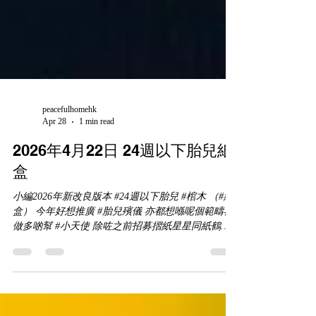
peacefulhomehk
Apr 28
1 min read
2026年4月22日 24週以下胎兒紙
盒
小編2026年新改良版本 #24週以下胎兒 #棺木 （#紙
盒） 今年好想推廣 #胎兒殯儀 亦都想喺呢個範疇再
做多啲幫 #小天使 除咗之前招募摺紙星星同紙鶴嘅
義工之外 小編一直都喺度諗仲有啲乜嘢可以再做得
好 其實小編由細到大都冇乜特別長處或者興趣 但係
對於家居佈置方面 小編對自己都有啲信心 就諗不如