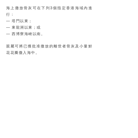
海上撒放骨灰可在下列3個指定香港海域內進
行：
— 塔門以東；
— 東龍洲以東；或
— 西博寮海峽以南。
親屬可將已獲批准撒放的離世者骨灰及小量鮮
花花瓣撒入海中。