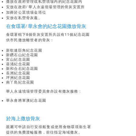
撒放在政府管理或私營墳場內的紀念花園內
安放在政府/ 華人永遠墳場管理的骨灰安置所
加葬於公眾墳場金塔位
安放在私營骨灰龕。
在食環署/ 華永會的紀念花園撒放骨灰
食環署轄下8個骨灰安置所共設有11個紀念花園
供市民撒放離世者的骨灰：
新歌連臣角紀念花園
新鑽石山紀念花園
富山紀念花園
葵涌紀念花園
新和合石紀念花園
長洲紀念花園
坪洲紀念花園
南丫島紀念花園
華人永遠墳場管理委員會亦設
有撒灰服務 :
華永會將軍澳紀念花園
於海上撒放骨灰
親屬可申請自行安排船隻或使用食物環境衞生署
提供的免費渡輪服務，前往指定海域撒灰。