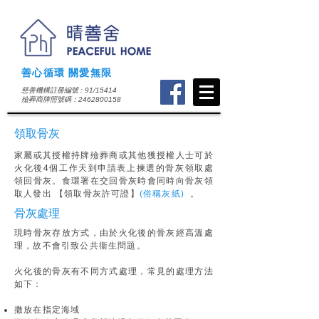
善心循環 關愛無限
慈善機構註冊編號 : 91/15414
​殮葬商牌照號碼：2462800158
領取骨灰
家屬或其授權持牌殮葬商或其他獲授權人士可於
火化後4個工作天到申請表上揀選的骨灰領取處
領回骨灰。食環署在交回骨灰時會同時向骨灰領
取人發出 【領取骨灰許可證】
(俗稱灰紙)
。
骨灰處理
現時骨灰存放方式，由於火化後的骨灰經高溫處
理，故不會引致公共衞生問題。
火化後的骨灰有不同方式處理，常見的處理方法
如下：
撒放在指定海域