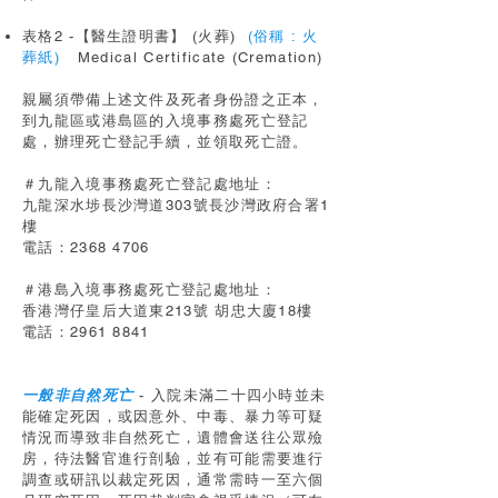
表格2 -【醫生證明書】 (火葬)
(俗稱 : 火
葬紙)
Medical Certificate (Cremation)
親屬須帶備上述文件及死者身份證之正本，
到九龍區或港島區的入境事務處死亡登記
處，辦理死亡登記手續，並領取死亡證。
＃九龍入境事務處死亡登記處地址：
九龍深水埗長沙灣道303號長沙灣政府合署1
樓
電話：2368 4706
＃港島入境事務處死亡登記處地址：
香港灣仔皇后大道東213號 胡忠大廈18樓
電話：2961 8841
一般非自然死亡
- 入院未滿二十四小時並未
能確定死因，或因意外、中毒、暴力等可疑
情況而導致非自然死亡，遺體會送往公眾殮
房，待法醫官進行剖驗，並有可能需要進行
調查或研訊以裁定死因，通常需時一至六個