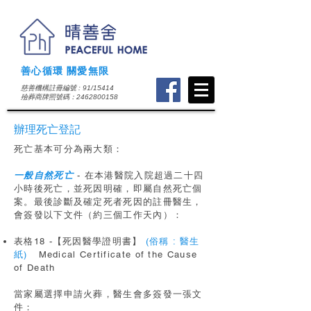
善心循環 關愛無限
慈善機構註冊編號 : 91/15414
​殮葬商牌照號碼：2462800158
辦理死亡登記
死亡基本可分為兩大類：
一般自然死亡
- 在本港醫院入院超過二十四
小時後死亡，並死因明確，即屬自然死亡個
案。最後診斷及確定死者死因的註冊醫生，
會簽發以下文件（約三個工作天內）：
表格18 -【死因醫學證明書】
(俗稱 : 醫生
紙)
Medical Certificate of the Cause
of Death
當家屬選擇申請火葬，醫生會多簽發一張文
件：