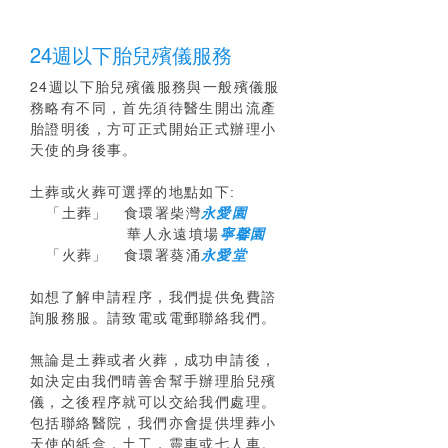
24
週以下胎兒殯儀服務
24週以下胎兒殯儀服務與一般殯儀服
務略有不同，首先須待醫生開出流產
胎證明後，方可正式開始正式辦理小
天使的身後事。
土葬或火葬可選擇的地點如下:
「土葬」 食環署柴灣
永愛園
華人永遠墳場
寧馨園
「火葬」 食環署葵涌
永愛堂
如想了解申請程序，我們提供免費諮
詢服務服。請致電或電郵聯絡我們。
無論是土葬或者火葬，成功申請後，
如決定由我們晴善舍幫手辦理胎兒殯
儀，之後程序就可以交給我們處理。
包括聯絡醫院，我們亦會提供埋葬小
天使的紙盒，土工，靈車或七人車。