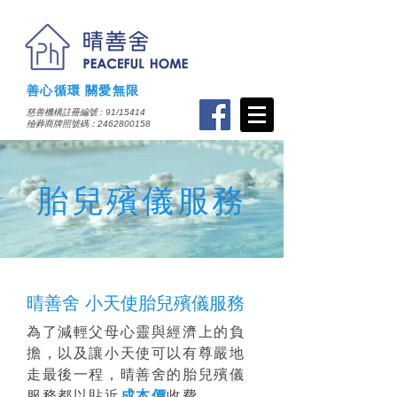
善心循環 關愛無限
慈善機構註冊編號 : 91/15414
​殮葬商牌照號碼：2462800158
​胎兒殯儀服務
晴善舍 小天使胎兒殯儀服務
為了減輕父母心靈與經濟上的負
擔，以及讓小天使可以有尊嚴地
走最後一程，晴善舍的胎兒殯儀
服務都以貼近
成本價
收費。