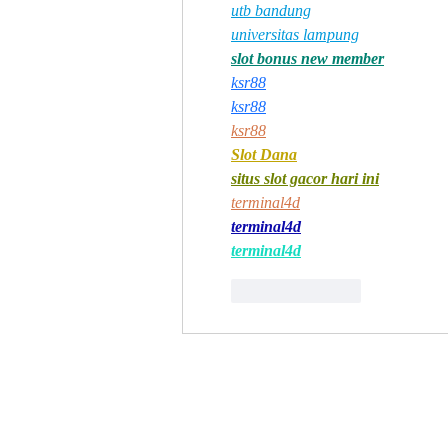
utb bandung
universitas lampung
slot bonus new member
ksr88
ksr88
ksr88
Slot Dana
situs slot gacor hari ini
terminal4d
terminal4d
terminal4
d
Like
Reply
© 2018 by ​晴善舍
Registered Charity Number : 91/15414
慈善機構註冊編號 : 91/15414