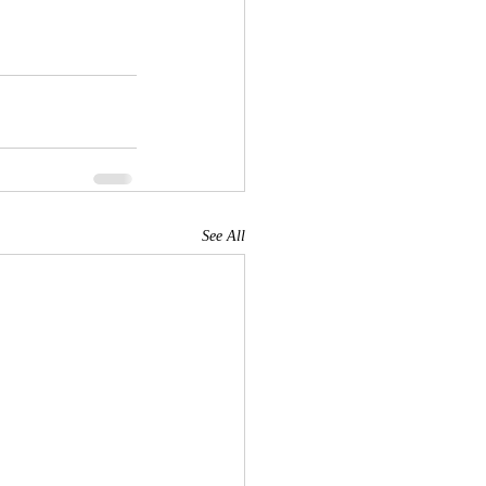
See All