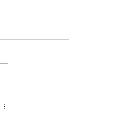
26年4月3日 入沙頭角