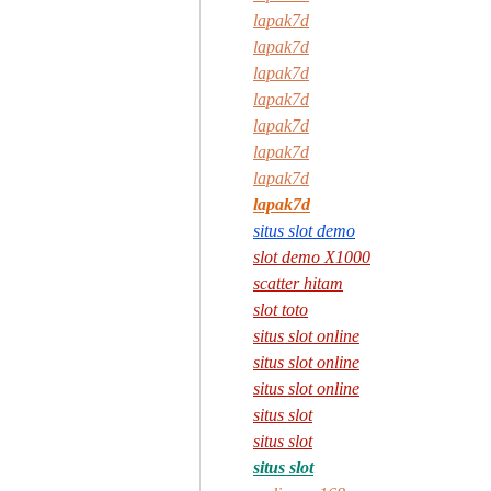
lapak7d
lapak7d
lapak7d
lapak7d
lapak7d
lapak7d
lapak7d
lapak7d
situs slot demo
slot demo X1000
scatter hitam
slot toto
situs slot online
situs slot online
situs slot online
situs slot
situs slot
situs slot