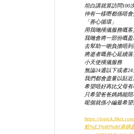
坦白講就算訪問10
仲有一樣嘢都係唔會
「善心循環」
用我哋殯儀服務嘅客
我哋會將一部份嘅盈
去幫助一啲負擔唔到
將逝者嘅善心延續落
小天使殯儀服務
無論24週以下或者2
我們都會盡量以貼近
希望唔好再比父母有
只希望爸爸媽媽能陪
呢個就係小編最希望
https://topick.
粧%E3%80%80