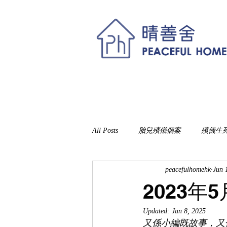
主頁
願景與使命
辦理身後事及殯儀
All Posts
胎兒殯儀個案
殯儀生
peacefulhomehk
Jun 
2023年
Updated:
Jan 8, 2025
又係小編既故事，又