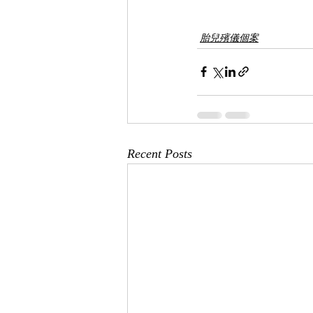
胎兒殯儀個案
Recent Posts