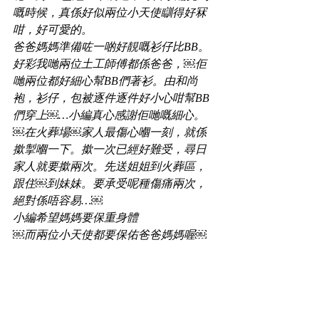
嘅時候，真係好似兩位小天使瞓得好冧
咁，好可愛的。
爸爸媽媽準備咗一啲好靚嘅衫仔比BB。
好彩我哋兩位土工師傅都係爸爸，￼佢
哋兩位都好細心幫BB們著衫。由和尚
袍，衫仔，包被逐件逐件好小心咁幫BB
們穿上￼…小編真心感謝佢哋嘅細心。
￼在火葬場￼家人最傷心嗰一刻，就係
撳掣嗰一下。撳一次已經好難受，尋日
家人就要撳兩次。先送姐姐到火葬區，
跟住￼到妹妹。要承受呢種傷痛兩次，
絕對係唔容易…￼
小編希望媽媽要保重身體
￼而兩位小天使都要保佑爸爸媽媽喔￼