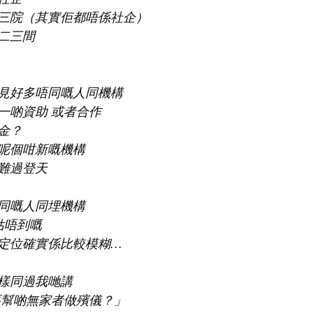
三院（其實佢都唔係社企）
二三間
見好多唔同嘅人同機構
一啲資助 或者合作
金？
呢個咁新嘅機構
難過登天
同嘅人同埋機構
係估唔到嘅
定位確實係比較模糊…
樣同過我哋講
要幫啲無家者做殯儀？」