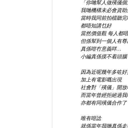
「你哋幫人做殯儀個
我哋機構未必會資助到你
當時我同前拍檔聽完
都唔知講乜好
當然價值觀 每人都
但係幫到一個人有尊
真係咁冇意義咩…
小編真係摸不着頭腦
因為近呢幾年多咗好
加上有電影嘅出現
社會對「殯儀」開放
而當年曾經拒絕過我
亦都有同殯儀合作了
唯有咁諗
就係當年我哋真係走