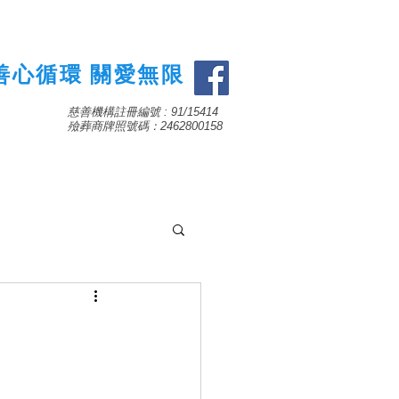
善心循環 關愛無限
慈善機構註冊編號 : 91/15414
​殮葬商牌照號碼：2462800158
聯絡我們及捐款資料
More