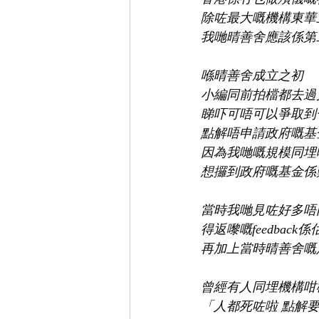
除咗最大嘅機構東華
我哋晴善舍應該係第
喺晴善舍成立之初
小編同前拍檔都去過
睇吓可唔可以爭取到
點解唔申請政府嘅基
因為我哋嘅規模同埋
想攞到政府嘅基金係
當時我哋見咗好多唔
得返嚟嘅feedback
再加上當時晴善舍嘅
曾經有人同埋機構咁
「人都死咗啦 點解