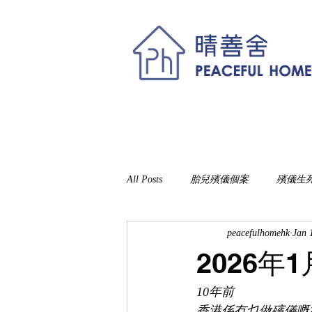
主頁
願景與使命
辦理身後事及殯儀
All Posts
胎兒殯儀個案
殯儀生
peacefulhomehk
Jan 
2026年
10年前
香港係冇乜做殯儀嘅