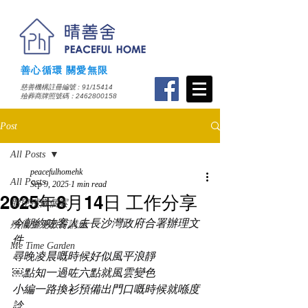
善心循環 關愛無限
慈善機構註冊編號 : 91/15414
​殮葬商牌照號碼：2462800158
Post
All Posts
peacefulhomehk
All Posts
Sep 9, 2025
1 min read
2025年8月14日 工作分享
胎兒殯儀個案
今朝約咗客人去長沙灣政府合署辦理文
殯儀生死教育講座
件
Me Time Garden
尋晚凌晨嘅時候好似風平浪靜
￼點知一過咗六點就風雲變色
小編一路換衫預備出門口嘅時候就喺度
諗