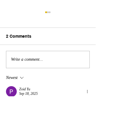
2 Comments
2026年4月22日 24週以下
2026年4月13日
Write a comment...
胎兒紙盒
師 趣事
Newest
Zoid Yu
Sep 18, 2025
SUDIRMAN168
SUDIRMAN168DAFTAR
SUDIRMAN168LOGIN
SUDIRMAN168ALTERNATIF
SUDIRMAN168TERPERCAYA
SUDIRMAN168MAXWIN