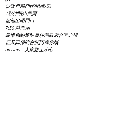
你政府部門都開9點啦
7點仲唔掛黑雨
個個出晒門口
7:50 就黑雨
最慘係到達咗長沙灣政府合署之後
佢又真係唔會開門俾你喎
anyway…大家路上小心