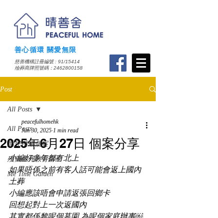
善心循環 關愛無限
慈善機構註冊編號 : 91/15414
​殮葬商牌照號碼：2462800158
Post
All Posts
peacefulhomehk
All Posts
Jun 30, 2025
1 min read
2025年6月27日 個案分享
胎兒殯儀個案
小編好多年都冇北上
殯儀生死教育講座
如果唔係之前有客人話可能會返上國內
Me Time Garden
土葬
小編應該唔會申請返張回鄉卡
回想起對上一次返國內
其實都係黎呢個墓園 為呢個家庭辦事￼