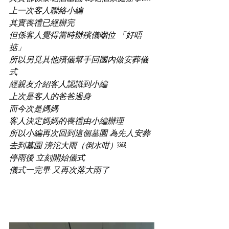
上一次客人聯絡小編
其實喪禮已經辦完
但係客人覺得當時辦殯儀嗰位 「好唔
掂」
所以另覓其他殯儀幫手回國內做安葬儀
式
經親友介紹客人認識到小編
上次是客人的爸爸過身
而今次是媽媽
客人決定媽媽的喪禮由小編辦理
所以小編再次回到這個墓園 為先人安葬
去到墓園 滂沱大雨（倒水咁）￼
停雨後 立刻開始儀式
儀式一完畢 又再次落大雨了