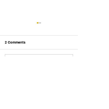
2 Comments
2026年4月22日 24週以下
2026年4月13日
Write a comment...
胎兒紙盒
師 趣事
Newest
Zoid Yu
Sep 18, 2025
SUDIRMAN168
SUDIRMAN168DAFTAR
SUDIRMAN168LOGIN