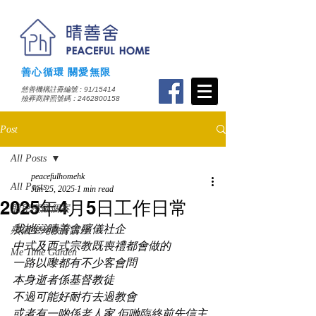
善心循環 關愛無限
慈善機構註冊編號 : 91/15414
​殮葬商牌照號碼：2462800158
Post
All Posts
peacefulhomehk
All Posts
Jun 25, 2025
1 min read
2025年4月5日工作日常
胎兒殯儀個案
我地￼晴善舍殯儀社企
殯儀生死教育講座
中式及西式宗教既喪禮都會做的
Me Time Garden
一路以嚟都有不少客會問
本身逝者係基督教徒
不過可能好耐冇去過教會
或者有一啲係老人家 佢哋臨終前先信主