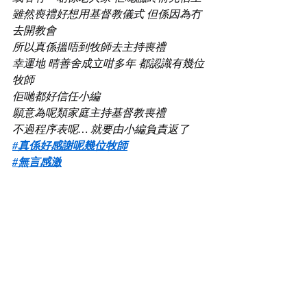
雖然喪禮好想用基督教儀式 但係因為冇
去開教會
所以真係搵唔到牧師去主持喪禮
幸運地 晴善舍成立咁多年 都認識有幾位
牧師
佢哋都好信任小編
願意為呢類家庭主持基督教喪禮
不過程序表呢… 就要由小編負責返了
#真係好感謝呢幾位牧師
#無言感激