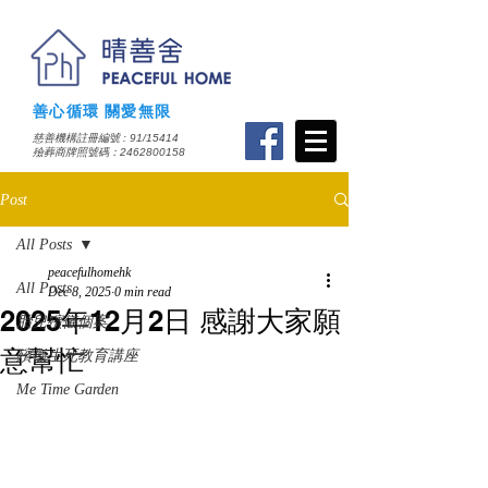
善心循環 關愛無限
慈善機構註冊編號 : 91/15414
​殮葬商牌照號碼：2462800158
Post
All Posts
peacefulhomehk
All Posts
Dec 8, 2025
0 min read
2025年12月2日 感謝大家願
胎兒殯儀個案
意幫忙
殯儀生死教育講座
Me Time Garden