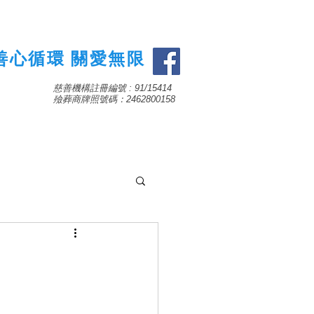
善心循環 關愛無限
慈善機構註冊編號 : 91/15414
​殮葬商牌照號碼：2462800158
聯絡我們及捐款資料
More