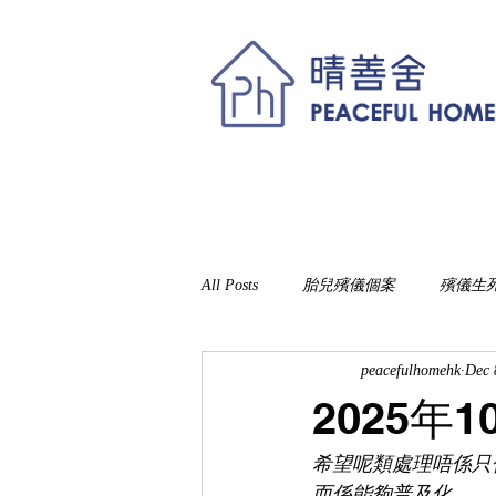
主頁
願景與使命
辦理身後事及殯儀
All Posts
胎兒殯儀個案
殯儀生
peacefulhomehk
Dec 
2025年
希望呢類處理唔係只
而係能夠普及化