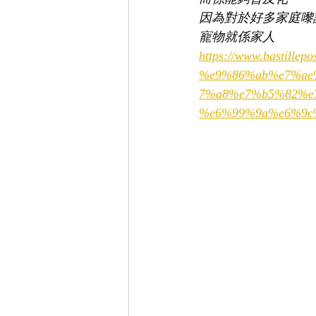
因為對於好多家庭嚟
寵物就係家人
https://www.bastillep
%e9%86%ab%e7%ae
7%a8%e7%b5%82%e
%e6%99%9a%e6%9c