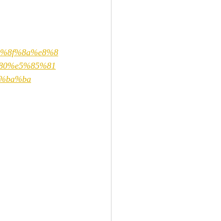
%8f%8a%e8%8
80%e5%85%81
%ba%ba