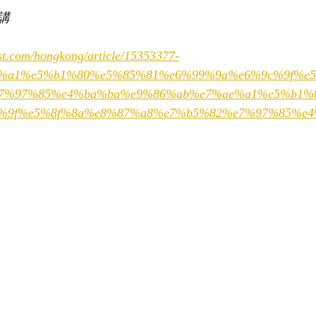
講
ost.com/hongkong/article/15353377-
%a1%e5%b1%80%e5%85%81%e6%99%9a%e6%9c%9f%e5
7%97%85%e4%ba%ba%e9%86%ab%e7%ae%a1%e5%b1%
%9f%e5%8f%8a%e8%87%a8%e7%b5%82%e7%97%85%e4