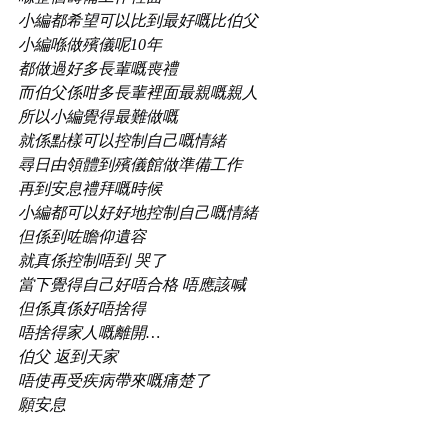
小編都希望可以比到最好嘅比伯父
小編喺做殯儀呢10年
都做過好多長輩嘅喪禮
而伯父係咁多長輩裡面最親嘅親人
所以小編覺得最難做嘅
就係點樣可以控制自己嘅情緒
尋日由領體到殯儀館做準備工作
再到安息禮拜嘅時候
小編都可以好好地控制自己嘅情緒
但係到咗瞻仰遺容
就真係控制唔到 哭了
當下覺得自己好唔合格 唔應該喊
但係真係好唔捨得
唔捨得家人嘅離開…
伯父 返到天家
唔使再受疾病帶來嘅痛楚了
願安息