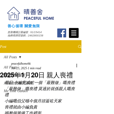
善心循環 關愛無限
慈善機構註冊編號 : 91/15414
​殮葬商牌照號碼：2462800158
Post
All Posts
peacefulhomehk
All Posts
Jun 25, 2025
1 min read
2025年1月20日 親人喪禮
胎兒殯儀個案
尋日 小編完成咗一個「最難做」嘅喪禮
殯儀生死教育講座
「最難做」嘅喪禮 莫過於就係親人嘅喪
Me Time Garden
禮
小編嘅伯父喺今個月頭返咗天家
喪禮就由小編負責
喺整個籌備工作裡面