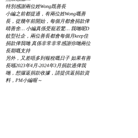
特別感謝兩位姓Wong既善長
小編之前都提過，有兩位姓Wong嘅善
長，從幾年前開始，每個月都會捐款俾
晴善舍… 小編真係受寵若驚… 我哋呢D
蚊型社企，兩位善長都會每個月keep住
捐款俾我哋
 真係非常非常感謝你哋兩位
長期嘅支持
另外，又差唔多到報稅嘅日子
 如果有善
長喺2023年4月-2024年3月捐款過俾我
哋，想攞返捐款收據，請提供返捐款資
料，PM小編喔～