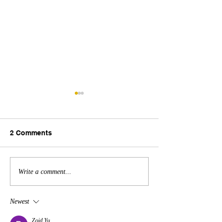
2 Comments
2026年4月22日 24週以下
2026年4月13日
Write a comment...
胎兒紙盒
師 趣事
Newest
Zoid Yu