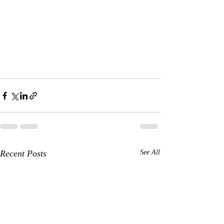
Recent Posts
See All