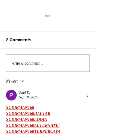
2 Comments
2026年4月22日 24週以下
2026年4月13日
Write a comment...
胎兒紙盒
師 趣事
Newest
Zoid Yu
Sep 18, 2025
SUDIRMAN168
SUDIRMAN168DAFTAR
SUDIRMAN168LOGIN
SUDIRMAN168ALTERNATIF
SUDIRMAN168TERPERCAYA