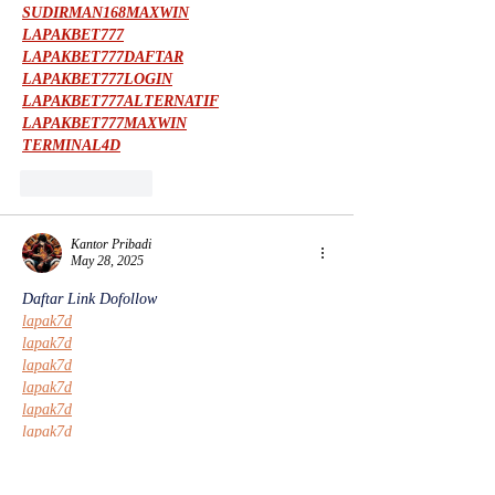
SUDIRMAN168MAXWIN
LAPAKBET777
LAPAKBET777DAFTAR
LAPAKBET777LOGIN
LAPAKBET777ALTERNATIF
LAPAKBET777MAXWIN
TERMINAL4D
Like
Reply
Kantor Pribadi
May 28, 2025
Daftar Link Dofollow
lapak7d
lapak7d
lapak7d
lapak7d
lapak7d
lapak7d
lapak7d
lapak7d