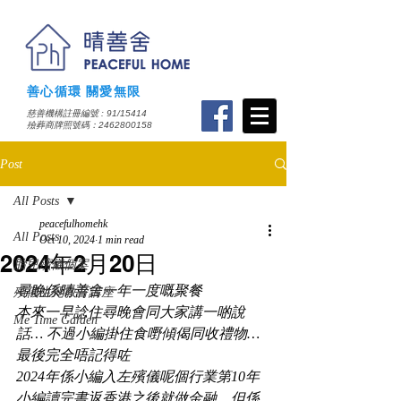
善心循環 關愛無限
慈善機構註冊編號 : 91/15414
​殮葬商牌照號碼：2462800158
Post
All Posts
peacefulhomehk
All Posts
Oct 10, 2024
1 min read
2024年2月20日
胎兒殯儀個案
尋晚係晴善舍一年一度嘅聚餐
殯儀生死教育講座
本來一早諗住尋晚會同大家講一啲說
Me Time Garden
話… 不過小編掛住食嘢傾偈同收禮物… 
最後完全唔記得咗
2024年係小編入左殯儀呢個行業第10年
小編讀完書返香港之後就做金融，但係