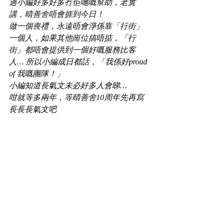
過小編好多好多
冇佢哋嘅幫助，老實
講，晴善舍唔會捱到今日！
做一個喪禮，永遠唔會淨係靠「行街」
一個人，如果其他崗位搞唔掂，「行
街」都唔會提供到一個好嘅服務比客
人… 所以小編成日都話，「我係好proud 
of 我嘅團隊！」
小編知道長氣文未必好多人會睇…
咁就等多兩年，等晴善舍10周年先再寫
長長長氣文吧