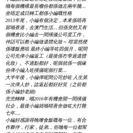
喺每個機構最長嗰份都係做左兩年幾… 
坐唔定成日轉工都係小編嘅性格
2013年尾，小編有個決定，本來係唔再
留喺香港，去澳門生活… 但係突然又有
個機會比小編去一間殯儀公司度工作，
仲話可以教小編做遺體化妝～ 咁當然梗
係嘍飯應啦
 最終小編等咗四個月，呢間
公司先俾小編返工（最後係冇學過遺體
化妝）。不過點都好，呢個就係一個緣
份俾小編入咗殯儀呢個行業…
大半年後，小編俾呢間公司炒咗
 人生第
一次俾人炒，諗返起都好好笑（之前都
係小編炒老細)
兜兜轉轉，喺2016年有機會開一間殯儀
社企，最後小編就喺晴善舍做咗大打雜
七年….
小編好感謝尋晚嚟食飯嘅每一位，有合
作夥伴，行家，徒弟… 佢哋每一位都幫