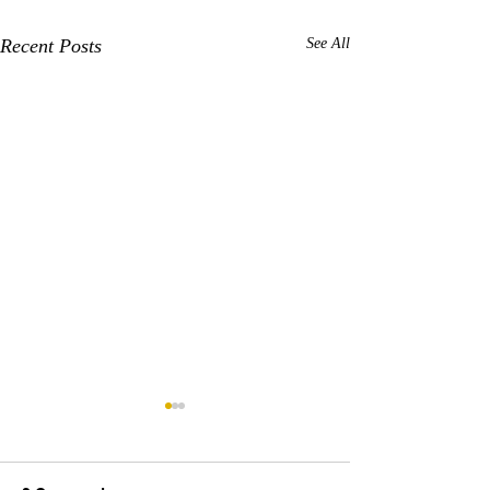
Recent Posts
See All