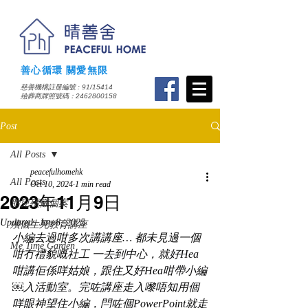
善心循環 關愛無限
慈善機構註冊編號 : 91/15414
​殮葬商牌照號碼：2462800158
Post
All Posts
peacefulhomehk
All Posts
Oct 10, 2024
1 min read
2023年11月9日
胎兒殯儀個案
Updated:
Jan 8, 2025
殯儀生死教育講座
小編去過咁多次講講座… 都未見過一個
Me Time Garden
咁冇禮貌嘅社工
 一去到中心，就好Hea
咁講佢係咩姑娘，跟住又好Hea咁帶小編
￼入活動室。完咗講座走入嚟唔知用個
咩眼神望住小編，閂咗個PowerPoint就走