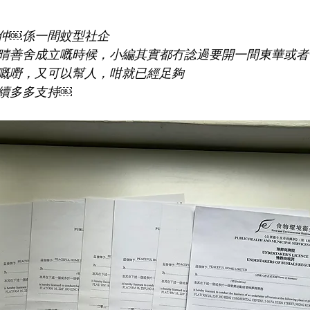
仲￼係一間蚊型社企
晴善舍成立嘅時候，小編其實都冇諗過要開一間東華或者
嘅嘢，又可以幫人，咁就已經足夠
續多多支持
￼