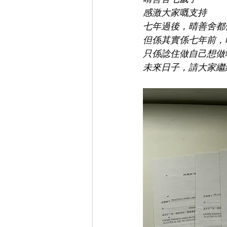
感激大家嘅支持
七年過後，晴善舍都
但係其實係七年前，
只係諗住做自己想做
未來日子，請大家繼