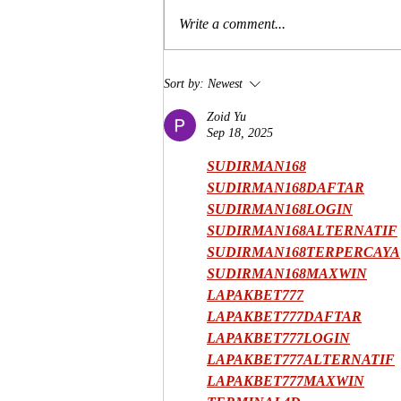
Write a comment...
2026年4月23日 摺紙鶴義工
Sort by:
Newest
Zoid Yu
Sep 18, 2025
SUDIRMAN168
SUDIRMAN168DAFTAR
SUDIRMAN168LOGIN
SUDIRMAN168ALTERNATIF
SUDIRMAN168TERPERCAYA
SUDIRMAN168MAXWIN
LAPAKBET777
LAPAKBET777DAFTAR
LAPAKBET777LOGIN
LAPAKBET777ALTERNATIF
LAPAKBET777MAXWIN