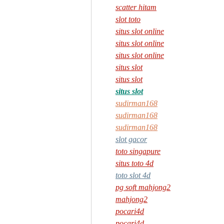
scatter hitam
slot toto
situs slot online
situs slot online
situs slot online
situs slot
situs slot
situs slot
sudirman168
sudirman168
sudirman168
slot gacor
toto singapure
situs toto 4d
toto slot 4d
pg soft mahjong2
mahjong2
pocari4d
pocari4d