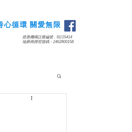
善心循環 關愛無限
慈善機構註冊編號 : 91/15414
​殮葬商牌照號碼：2462800158
聯絡我們及捐款資料
More