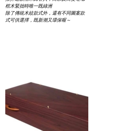
棺木緊拙時唯一既綠洲
除了傳統木紋款式外，還有不同圖案款
式可供選擇，既新潮又環保喔～