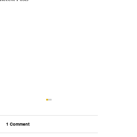
1 Comment