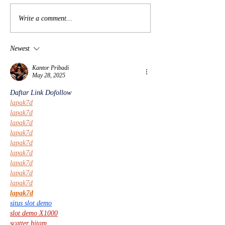
2026年4月22日 24週以下
2026年4月13日
Write a comment...
胎兒紙盒
師 趣事
Newest
Kantor Pribadi
May 28, 2025
Daftar Link Dofollow
lapak7d
lapak7d
lapak7d
lapak7d
lapak7d
lapak7d
lapak7d
lapak7d
lapak7d
lapak7d
situs slot demo
slot demo X1000
scatter hitam