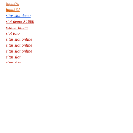
lapak7d
lapak7d
situs slot demo
slot demo X1000
scatter hitam
slot toto
situs slot online
situs slot online
situs slot online
situs slot
situs slot
situs slot
sudirman168
sudirman168
sudirman168
slot gacor
toto singapure
situs toto 4d
toto slot 4d
pg soft mahjong2
mahjong2
pocari4d