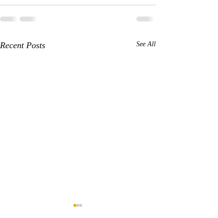
Recent Posts
See All