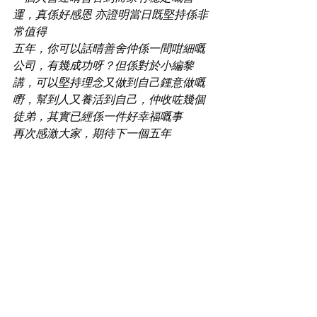
運，真係好感恩 亦證明當日既堅持係非
常值得 
五年，你可以話晴善舍仲係一間咁細嘅
公司，有幾成功呀？但係對於小編黎
講，可以堅持理念又做到自己鍾意做嘅
嘢，幫到人又養活到自己，仲收咗幾個
徒弟，其實已經係一件好幸福嘅事
再次感激大家，期待下一個五年