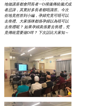
地做講座都會問長者一D殯儀傳統儀式或
者忌諱，其實好多長者都唔識答。今次
佢地竟然答到小編，孕婦究竟可唔可以
去喪禮。大家係咪都係孕婦以為唔可以
去喪禮呢？ 如果孕婦真係要去喪禮，究
竟傳統需要做D咩？ 下次話比大家知～