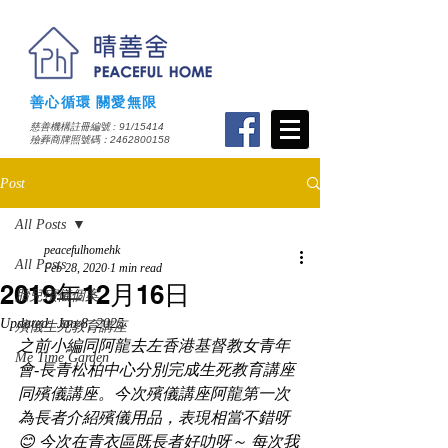
善心循環 關愛無限
慈善機構註冊編號 : 91/15414
​殮葬商牌照號碼：2462800158
Post
All Posts
peacefulhomehk
All Posts
Feb 28, 2020
1 min read
2019年12月16日
胎兒殯儀個案
Updated:
Jan 8, 2025
殯儀生死教育講座
之前小編同阿龍去左香港基督教女青年
Me Time Garden
會-長青松柏中心分別完成生死教育講座
同殯儀講座。今次殯儀講座阿龍第一次
為長者介紹殯儀用品，表現相當不錯呀
😊 今次在青衣區既長者好叻呀～ 每次我