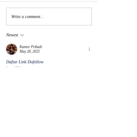
2026年3月19日 殯儀講座
2025年12月22
Write a comment...
儀講座
Newest
Kantor Pribadi
May 28, 2025
Daftar Link Dofollow
lapak7d
lapak7d
lapak7d
lapak7d
lapak7d
lapak7d
lapak7d
lapak7d
lapak7d
lapak7d
situs slot demo
slot demo X1000