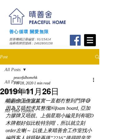
善心循環 關愛無限
慈善機構註冊編號 : 91/15414
​殮葬商牌照號碼：2462800158
Post
All Posts
peacefulhomehk
All Posts
Feb 28, 2020
1 min read
2019年11月26日
胎兒殯儀個案
晴善舍工作室其實一直都冇整到門牌😅 
殯儀生死教育講座
因為又唔想求其整塊￼foam board, 亞加
Me Time Garden
力膠牌又唔靚。上個星期小編見到有呢D
木牌都好似比較特別咁，所以就立刻
order左喇～ 以後上來晴善舍工作室找小
編既客人就唔駛再搵”2216”搵得咁辛苦