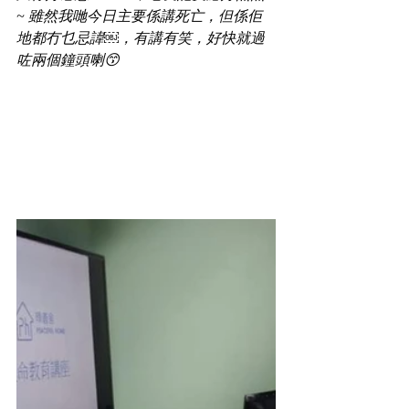
~ 雖然我哋今日主要係講死亡，但係佢
地都冇乜忌諱￼，有講有笑，好快就過
咗兩個鐘頭喇😙