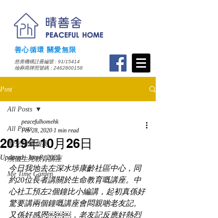
善心循環 關愛無限
慈善機構註冊編號 : 91/15414
​殮葬商牌照號碼：2462800158
Post
All Posts
peacefulhomehk
All Posts
Feb 28, 2020
1 min read
2019年10月26日
胎兒殯儀個案
Updated:
Jan 8, 2025
殯儀生死教育講座
今日我地去左深水埗康齡社區中心，同
Me Time Garden
約20位長者講關於生命教育嘅講座。中
心社工預左2個鐘比小編講，起初真係好
驚要講兩個鐘嘅講座會悶親啲老友記。
又係好感恩￼￼￼，老友記反應好熱烈