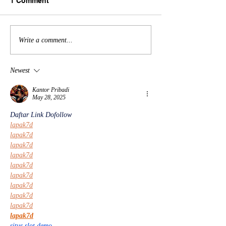
1 Comment
2026年3月19日 殯儀講座
2025年12月22
Write a comment...
儀講座
Newest
Kantor Pribadi
May 28, 2025
Daftar Link Dofollow
lapak7d
lapak7d
lapak7d
lapak7d
lapak7d
lapak7d
lapak7d
lapak7d
lapak7d
lapak7d
situs slot demo