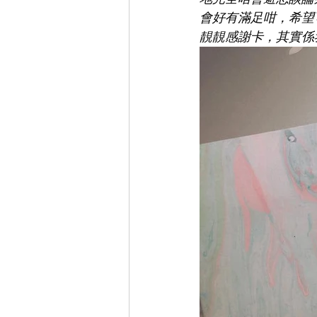
會好有滿足咁，希望可
靚靚感謝卡，其實係我