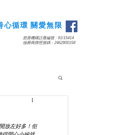
善心循環 關愛無限
慈善機構註冊編號 : 91/15414
​殮葬商牌照號碼：2462800158
聯絡我們及捐款資料
More
係開放左好多！佢
聽得開心小編就