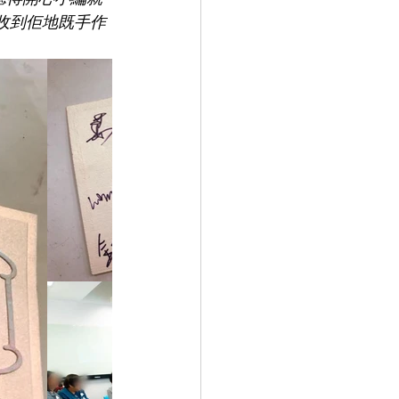
仲收到佢地既手作