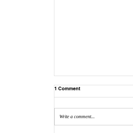
1 Comment
Write a comment...
2026年4月23日 摺紙鶴義工