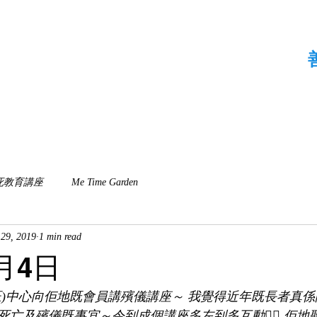
資訊
胎兒殯儀服務
近期活動
Me Time Garden
死教育講座
Me Time Garden
29, 2019
1 min read
1月4日
旺)中心向佢地既會員講殯儀講座～ 我覺得近年既長者真
亡及殯儀既事宜～令到成個講座多左到多互動👍🏻 佢地