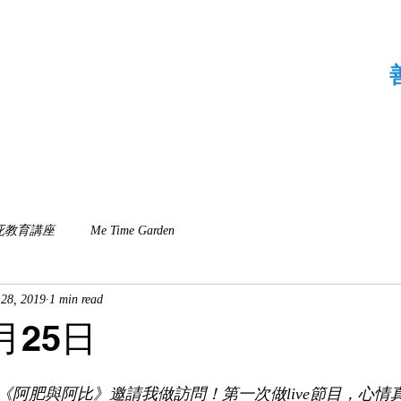
資訊
胎兒殯儀服務
近期活動
Me Time Garden
死教育講座
Me Time Garden
28, 2019
1 min read
月25日
《阿肥與阿比》邀請我做訪問！第一次做live節目，心情