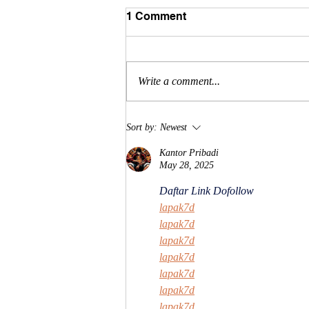
1 Comment
Write a comment...
2026年4月23日 摺紙鶴義工
Sort by:
Newest
Kantor Pribadi
May 28, 2025
Daftar Link Dofollow
lapak7d
lapak7d
lapak7d
lapak7d
lapak7d
lapak7d
lapak7d