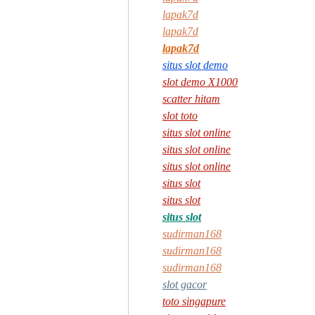
lapak7d
lapak7d
lapak7d
situs slot demo
slot demo X1000
scatter hitam
slot toto
situs slot online
situs slot online
situs slot online
situs slot
situs slot
situs slot
sudirman168
sudirman168
sudirman168
slot gacor
toto singapure