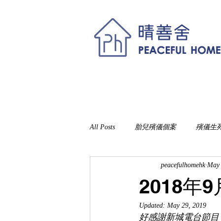
主頁
願景與使命
辦理身後事及殯儀
All Posts
胎兒殯儀個案
殯儀生
peacefulhomehk
May 
2018年9
Updated:
May 29, 2019
好感謝新城電台節目