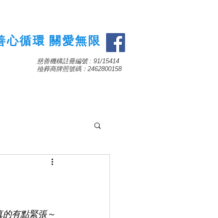
善心循環 關愛無限
慈善機構註冊編號 : 91/15414
​殮葬商牌照號碼：2462800158
聯絡我們及捐款資料
More
真的有點緊張～