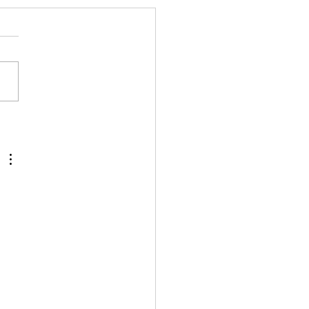
26年4月13日 遺體化妝師