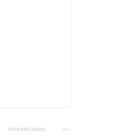
辦理身後事及殯儀資訊
More