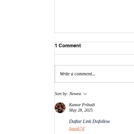
1 Comment
Write a comment...
2026年4月23日 摺紙鶴義工
Sort by:
Newest
Kantor Pribadi
May 28, 2025
Daftar Link Dofollow
lapak7d