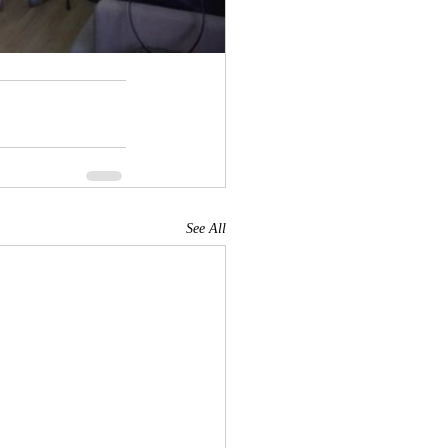
See All