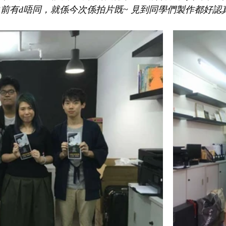
之前有d唔同，就係今次係拍片既~ 見到同學們製作都好認